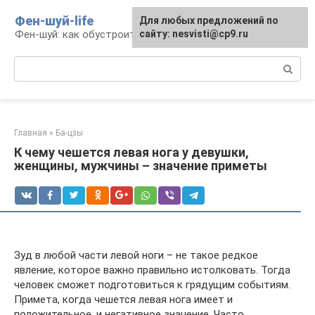
Перейти
Фен-шуй-life
Для любых предложений по
к
Фен-шуй: как обустроить свою жизнь
сайту: nesvisti@cp9.ru
контенту
Поиск:
Главная
»
Ба-цзы
К чему чешется левая нога у девушки,
женщины, мужчины – значение приметы
Зуд в любой части левой ноги – не такое редкое
явление, которое важно правильно истолковать. Тогда
человек сможет подготовиться к грядущим событиям.
Примета, когда чешется левая нога имеет и
положительное, и негативное значение. Часто