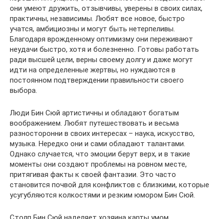
они умеют дружить, отзывчивы, уверены в своих силах,
практичны, независимы. Любят все новое, быстро
учатся, амбициозны и могут быть нетерпеливы.
Благодаря врожденному оптимизму они переживают
неудачи быстро, хотя и болезненно. Готовы работать
ради высшей цели, верны своему долгу и даже могут
идти на определенные жертвы, но нуждаются в
постоянном подтверждении правильности своего
выбора.
Люди Бин Сюй артистичны и обладают богатым
воображением. Любят путешествовать и весьма
разносторонни в своих интересах – наука, искусство,
музыка. Нередко они и сами обладают талантами.
Однако случается, что эмоции берут верх, и в такие
моменты они создают проблемы на ровном месте,
притягивая факты к своей фантазии. Это часто
становится почвой для конфликтов с близкими, которые
усугубляются колкостями и резким юмором Бин Сюй.
Столп Бин Сюй наделяет хозяина карты умом,