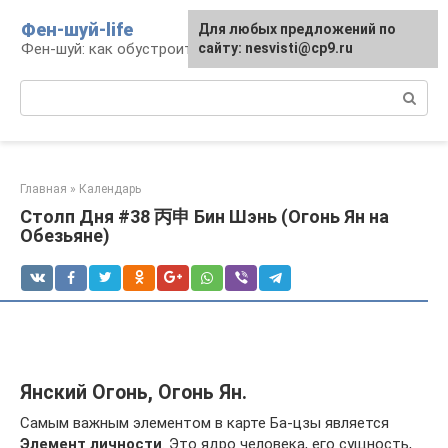
Перейти
Фен-шуй-life
Для любых предложений по
к
Фен-шуй: как обустроить свою жизнь
сайту: nesvisti@cp9.ru
контенту
Поиск:
Главная
»
Календарь
Столп Дня #38 丙申 Бин Шэнь (Огонь Ян на
Обезьяне)
Янский Огонь, Огонь Ян.
Самым важным элементом в карте Ба-цзы является
Элемент личности
. Это ядро человека, его сущность,