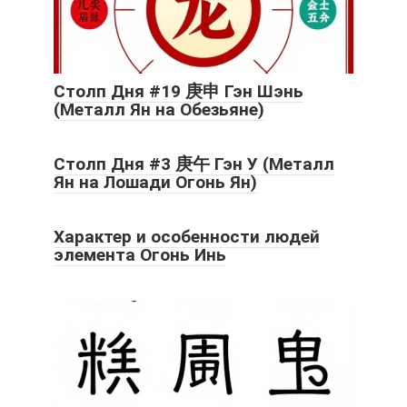
Столп Дня #19 庚申 Гэн Шэнь
(Металл Ян на Обезьяне)
Столп Дня #3 庚午 Гэн У (Металл
Ян на Лошади Огонь Ян)
Характер и особенности людей
элемента Огонь Инь