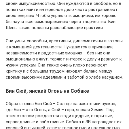
своей импульсивностью. Они нуждаются в свободе, но в
попытках найти интересное дело часто растрачивают
свою энергию. Чтобы управлять эмоциями, им хорошо
бы научиться самовыражению через творчество. Бин
Шень также полезны расслабляющие практики.
Они умны, способны, креативны, дипломатичны и готовы
к командной деятельности. Нуждаются в признании,
независимости и радостных эмоциях – без них они
эмоционально вянут, теряют интерес к делу и ревнуют к
чужим успехам. Они также очень плохо переносят
критику и с большим трудом находят баланс между
своими высокими идеалами и заботой о хлебе насущном.
Бин Сюй, янский Огонь на Собаке
Образ столпа Бин Сюй – Солнце на закате или вулкан,
где Бин – это Огонь, а Сюй – гора, янская Земля. Под
этим столпом рождаются люди щедрые, открытые,
справедливые и заботливые. Собака в ЗВ награждает их
хорошей интуицией, ответственностью и надежностью: