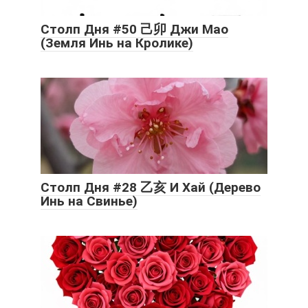
Столп Дня #50 己卯 Джи Мао
(Земля Инь на Кролике)
Столп Дня #28 乙亥 И Хай (Дерево
Инь на Свинье)