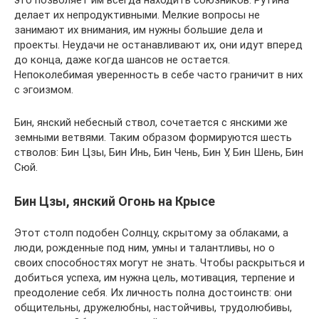
это позволяет им всегда находить союзников. Рутина
делает их непродуктивными. Мелкие вопросы не
занимают их внимания, им нужны большие дела и
проекты. Неудачи не останавливают их, они идут вперед
до конца, даже когда шансов не остается.
Непоколебимая уверенность в себе часто граничит в них
с эгоизмом.
Бин, янский небесный ствол, сочетается с янскими же
земными ветвями. Таким образом формируются шесть
стволов: Бин Цзы, Бин Инь, Бин Чень, Бин У, Бин Шень, Бин
Сюй.
Бин Цзы, янский Огонь на Крысе
Этот столп подобен Солнцу, скрытому за облаками, а
люди, рожденные под ним, умны и талантливы, но о
своих способностях могут не знать. Чтобы раскрыться и
добиться успеха, им нужна цель, мотивация, терпение и
преодоление себя. Их личность полна достоинств: они
общительны, дружелюбны, настойчивы, трудолюбивы,