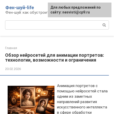
Перейти
Фен-шуй-life
Для любых предложений по
к
Фен-шуй: как обустроить свою жизнь
сайту: nesvisti@cp9.ru
контенту
Поиск:
Главная
Обзор нейросетей для анимации портретов:
технологии, возможности и ограничения
20.02.2026
Анимация портретов с
помощью нейросетей стала
одним из заметных
направлений развития
искусственного интеллекта
в сфере обработки