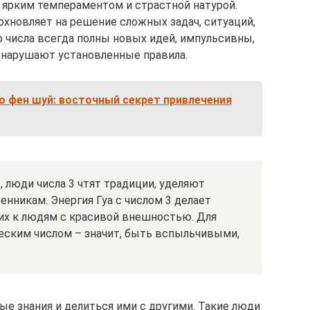
 ярким темпераментом и страстной натурой.
охновляет на решение сложных задач, ситуаций,
о числа всегда полны новых идей, импульсивны,
нарушают установленные правила.
о фен шуй: восточный секрет привлечения
 люди числа 3 чтят традиции, уделяют
нникам. Энергия Гуа с числом 3 делает
их к людям с красивой внешностью. Для
еским числом – значит, быть вспыльчивыми,
ые знания и делиться ими с другими. Такие люди