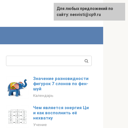
Для любых предложений по
сайту: nesvisti@cp9.ru
Поиск:
Значение разновидности
фигурок 7 слонов по фен-
шуй
Календарь
Чем является энергия Ци
и как восполнить её
нехватку
Учение