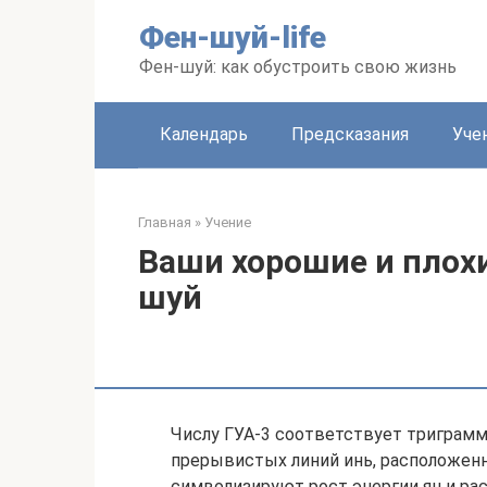
Перейти
Фен-шуй-life
к
контенту
Фен-шуй: как обустроить свою жизнь
Календарь
Предсказания
Уче
Главная
»
Учение
Ваши хорошие и плохи
шуй
Числу ГУА-3 соответствует триграмма
прерывистых линий инь, расположенн
символизируют рост энергии ян и ра