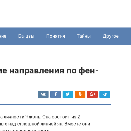
ние
Ба-цзы
Понятия
Тайны
Другое
е направления по фен-
 личности Чжэнь. Она состоит из 2
ых над сплошной линией ян. Вместе они
скаты весеннего грома.