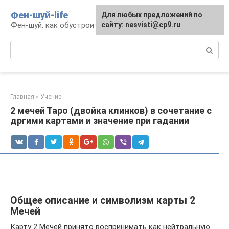
Перейти
Фен-шуй-life
Для любых предложений по
к
Фен-шуй: как обустроить свою жизнь
сайту: nesvisti@cp9.ru
контенту
Поиск:
Главная
»
Учение
2 мечей Таро (двойка клинков) в сочетание с
дргими картами и значение при гадании
Общее описание и символизм карты 2
Мечей
Карту 2 Мечей принято воспринимать как нейтральную.