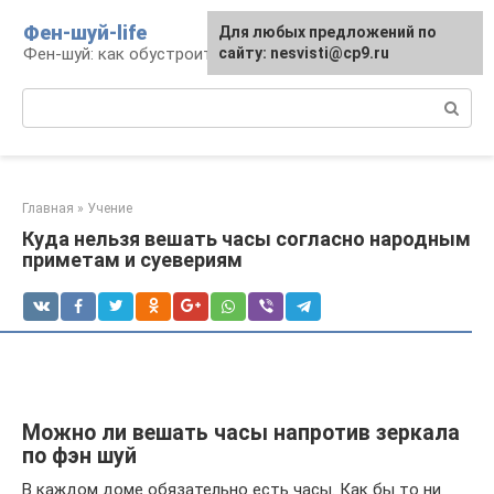
Перейти
Фен-шуй-life
Для любых предложений по
к
Фен-шуй: как обустроить свою жизнь
сайту: nesvisti@cp9.ru
контенту
Поиск:
Главная
»
Учение
Куда нельзя вешать часы согласно народным
приметам и суевериям
Можно ли вешать часы напротив зеркала
по фэн шуй
В каждом доме обязательно есть часы. Как бы то ни