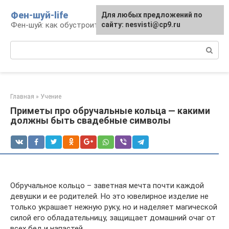
Перейти
Фен-шуй-life
Для любых предложений по
к
Фен-шуй: как обустроить свою жизнь
сайту: nesvisti@cp9.ru
контенту
Поиск:
Главная
»
Учение
Приметы про обручальные кольца — какими
должны быть свадебные символы
Обручальное кольцо – заветная мечта почти каждой
девушки и ее родителей. Но это ювелирное изделие не
только украшает нежную руку, но и наделяет магической
силой его обладательницу, защищает домашний очаг от
всех бед и напастей.