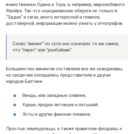
воинственных Одина и Тора, а, например, миролюбивого
Фрейра. Так что скандинавские обереги не только в
“Эддах” и сагах, много интересной и главное,
достоверной, информации можно узнать у этнографов.
Слово “викинг” по сути оно означало то же самое,
что “пират” или “разбойник”.
Большинство викингов составляли все же скандинавы,
но среди них попадались представители и других
народов Балтики:
Венды, или западные славяне;
Курши, предки литовцев и латышей;
Эсты и другие финские племена.
Простые земледельцы, а также правители-феодалы, к