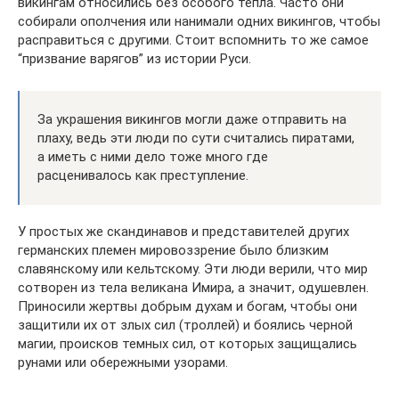
викингам относились без особого тепла. Часто они
собирали ополчения или нанимали одних викингов, чтобы
расправиться с другими. Стоит вспомнить то же самое
“призвание варягов” из истории Руси.
За украшения викингов могли даже отправить на
плаху, ведь эти люди по сути считались пиратами,
а иметь с ними дело тоже много где
расценивалось как преступление.
У простых же скандинавов и представителей других
германских племен мировоззрение было близким
славянскому или кельтскому. Эти люди верили, что мир
сотворен из тела великана Имира, а значит, одушевлен.
Приносили жертвы добрым духам и богам, чтобы они
защитили их от злых сил (троллей) и боялись черной
магии, происков темных сил, от которых защищались
рунами или обережными узорами.