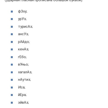
(ударная гласная прописана большой буквой):
фЭху;
урУз;
турисАз;
ансУз;
рАйдо;
кенАз;
гЕбо;
вУньо;
хагалАз;
нАутиз;
Иса;
йЕра;
эйвАз;