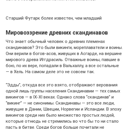
Старший Футарк более известен, чем младший
Мировоззрение древних скандинавов
Что знает обычный человек о древних племенах
скандинавов? Это были викинги, мореплаватели и воины.
Они верили в богов-асов, живущих в Асгарде, на вершине
мирового древа Иггдрасиль. Отважные воины, павшие в
бою, по их вере, попадали в Вальхаллу, а все остальные
— в Хель. На самом деле это не совсем так.
“Эдды”, откуда все это взято, отображают верования
одной лишь группы населения Скандинавии — тех самых
викингов — в IX-XI веках. Однако слова “скандинав” и
“викинг” — не синонимы. Скандинавы — это все люди,
живущие в Дании, Швеции, Норвегии и Исландии. В эпоху
викингов среди них было множество простых людей,
которые отнюдь не стремились во что бы то ни стало
пасть в битве. Среди богов больше почитали не