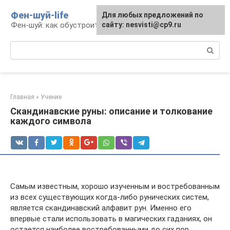
Перейти
Фен-шуй-life
Для любых предложений по
к
Фен-шуй: как обустроить свою жизнь
сайту: nesvisti@cp9.ru
контенту
Поиск:
Главная
»
Учение
Скандинавские руны: описание и толкование
каждого символа
Самым известным, хорошо изученным и востребованным
из всех существующих когда-либо рунических систем,
является скандинавский алфавит рун. Именно его
впервые стали использовать в магических гаданиях, он
остается наиболее востребованными до сих пор.