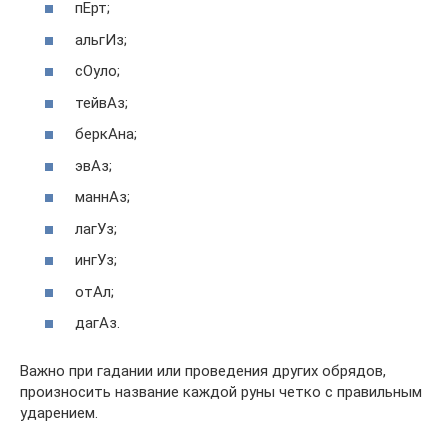
пЕрт;
альгИз;
сОуло;
тейвАз;
беркАна;
эвАз;
маннАз;
лагУз;
ингУз;
отАл;
дагАз.
Важно при гадании или проведения других обрядов,
произносить название каждой руны четко с правильным
ударением.