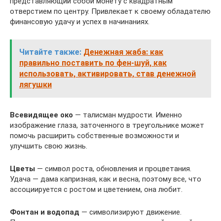
представляющий собой монету с квадратным
отверстием по центру. Привлекает к своему обладателю
финансовую удачу и успех в начинаниях.
Читайте также:
Денежная жаба: как
правильно поставить по фен-шуй, как
использовать, активировать, став денежной
лягушки
Всевидящее око
— талисман мудрости. Именно
изображение глаза, заточенного в треугольнике может
помочь расширить собственные возможности и
улучшить свою жизнь.
Цветы
— символ роста, обновления и процветания.
Удача — дама капризная, как и весна, поэтому все, что
ассоциируется с ростом и цветением, она любит.
Фонтан и водопад
— символизируют движение.