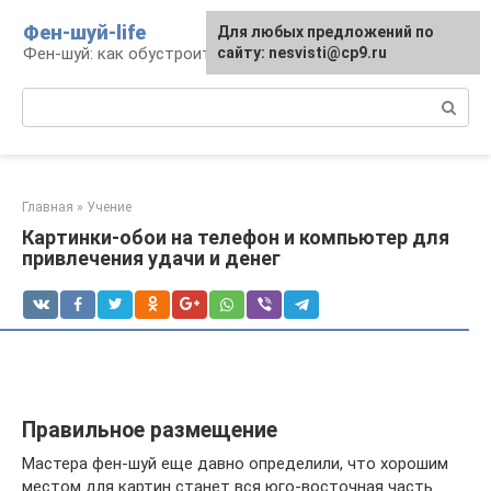
Перейти
Фен-шуй-life
Для любых предложений по
к
Фен-шуй: как обустроить свою жизнь
сайту: nesvisti@cp9.ru
контенту
Поиск:
Главная
»
Учение
Картинки-обои на телефон и компьютер для
привлечения удачи и денег
Правильное размещение
Мастера фен-шуй еще давно определили, что хорошим
местом для картин станет вся юго-восточная часть