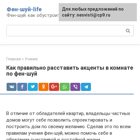
Перейти
Фен-шуй-life
Для любых предложений по
к
Фен-шуй: как обустроить свою жизнь
сайту: nesvisti@cp9.ru
контенту
Поиск:
Главная
»
Учение
Как правильно расставить акценты в комнате
по фен-шуй
В отличие от обладателей квартир, владельцы частных
домов могут себе позволить спроектировать и
построить дом по своему желанию. Сделав это по всем
правилам учения фен-шуй, можно помочь себе в
обретении счастливой и достойной жизни: