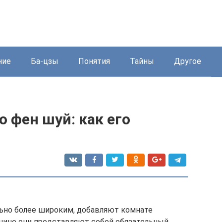
ние
Ба-цзы
Понятия
Тайны
Другое
о фен шуй: как его
ьно более широким, добавляют комнате
ичине они представляют собой обязательный