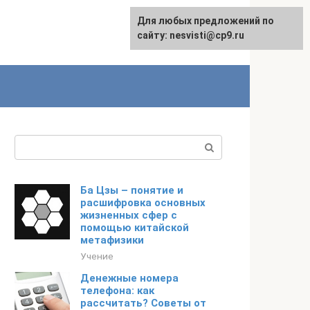
Для любых предложений по
сайту: nesvisti@cp9.ru
Поиск:
Ба Цзы – понятие и
расшифровка основных
жизненных сфер с
помощью китайской
метафизики
Учение
Денежные номера
телефона: как
рассчитать? Советы от