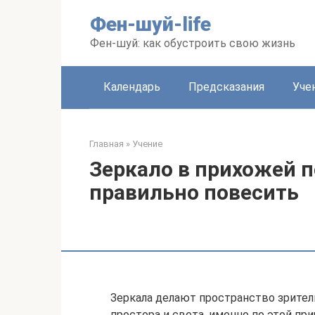
Перейти
Фен-шуй-life
к
контенту
Фен-шуй: как обустроить свою жизнь
Календарь
Предсказания
Уче
Главная
»
Учение
Зеркало в прихожей п
правильно повесить
Зеркала делают пространство зрител
простора и света, именно по этой пр