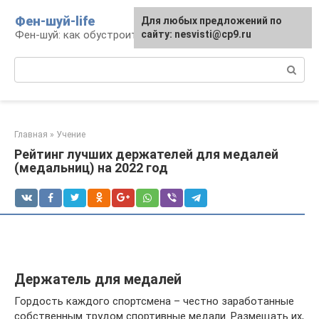
Перейти
Фен-шуй-life
Для любых предложений по
к
Фен-шуй: как обустроить свою жизнь
сайту: nesvisti@cp9.ru
контенту
Поиск:
Главная
»
Учение
Рейтинг лучших держателей для медалей
(медальниц) на 2022 год
Держатель для медалей
Гордость каждого спортсмена – честно заработанные
собственным трудом спортивные медали. Размещать их,