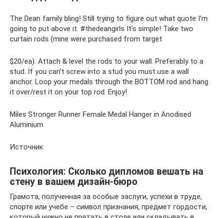
The Dean family bling! Still trying to figure out what quote I’m
going to put above it. #thedeangirls It’s simple! Take two
curtain rods (mine were purchased from target
$20/ea). Attach & level the rods to your wall. Preferably to a
stud. If you can’t screw into a stud you must use a wall
anchor. Loop your medals through the BOTTOM rod and hang
it over/rest it on your top rod. Enjoy!
Miles Stronger Runner Female Medal Hanger in Anodised
Aluminium
Источник
Психология: Сколько дипломов вешать на
стену в вашем дизайн-бюро
Грамота, полученная за особые заслуги, успехи в труде,
спорте или учебе – символ признания, предмет гордости,
который нужно не прятать в столе или складывать в