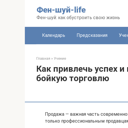
Перейти
Фен-шуй-life
к
контенту
Фен-шуй: как обустроить свою жизнь
Календарь
Предсказания
Уче
Главная
»
Учение
Как привлечь успех и
бойкую торговлю
Продажа — важная часть современной
только профессиональным продавца