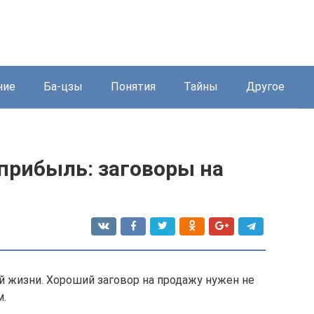
ние
Ба-цзы
Понятия
Тайны
Другое
 прибыль: заговоры на
 жизни. Хороший заговор на продажу нужен не
м.