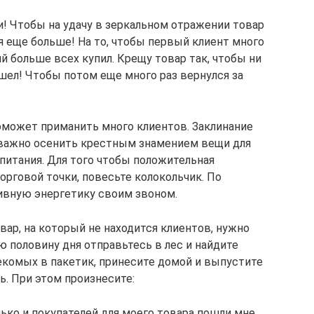
и! Чтобы на удачу в зеркальном отражении товар
я еще больше! На то, чтобы первый клиент много
ий больше всех купил. Крещу товар так, чтобы ни
ушел! Чтобы потом еще много раз вернулся за
оможет приманить много клиентов. Заклинание
 важно осенить крестным знамением вещи для
питания. Для того чтобы положительная
орговой точки, повесьте колокольчик. По
ивную энергетику своим звоном.
овар, на который не находится клиентов, нужно
 половину дня отправьтесь в лес и найдите
екомых в пакетик, принесите домой и выпустите
ь. При этом произнесите:
ько и покупателей для моего товара пошли мне,