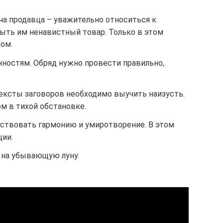
ча продавца – уважительно относиться к
быть им ненавистный товар. Только в этом
хом.
нностям. Обряд нужно провести правильно,
ексты заговоров необходимо выучить наизусть.
м в тихой обстановке.
вствовать гармонию и умиротворение. В этом
ии.
 на убывающую луну.