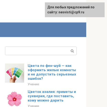
Для любых предложений по
сайту: nesvisti@cp9.ru
Поиск:
Цвета по фен-шуй — как
оформить жилые комнаты
и не допустить серьезных
ошибок?
Учение
Цветок азалия: приметы и
суеверия, где поставить,
кому можно дарить
Учение