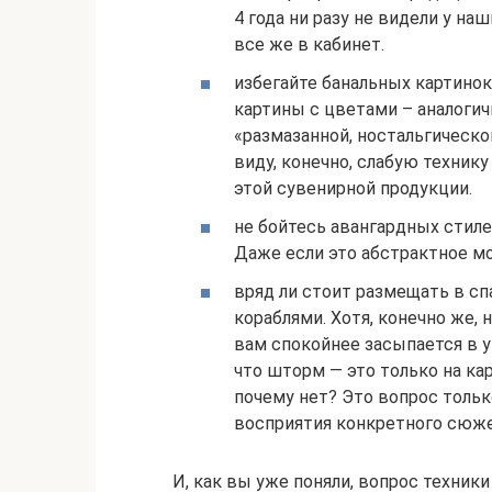
4 года ни разу не видели у на
все же в кабинет.
избегайте банальных картинок
картины с цветами – аналогич
«размазанной, ностальгическ
виду, конечно, слабую технику
этой сувенирной продукции.
не бойтесь авангардных стиле
Даже если это абстрактное мо
вряд ли стоит размещать в с
кораблями. Хотя, конечно же, 
вам спокойнее засыпается в у
что шторм — это только на ка
почему нет? Это вопрос толь
восприятия конкретного сюже
И, как вы уже поняли, вопрос техник