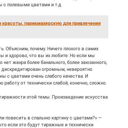
ы с полевыми цветами и т.д.
н красоты, парикмахерскую для привлечения
ь. Объясним, почему. Ничего плохого в самих
ны и здорово, что вы их любите. Но если мы
о нет жанра более банального, более заюзанного,
р дискредитирован огромным, невероятно
ы с цветами очень слабого качества. И
 работу от технически слабой, конечно, сложно.
й тиражности этой темы. Произведение искусства
ли повесить в спальню картину с цветами?» —
 что если это будут тиражные и технически