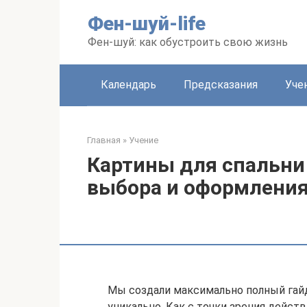
Перейти
Фен-шуй-life
к
контенту
Фен-шуй: как обустроить свою жизнь
Календарь
Предсказания
Уче
Главная
»
Учение
Картины для спальни
выбора и оформлени
Мы создали максимально полный гайд
уникально. Как с точки зрения дейст