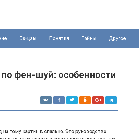
ние
Ба-цзы
Понятия
Тайны
Другое
 по фен-шуй: особенности
я
 на тему картин в спальне. Это руководство
вительно практичных и применимых советов, так