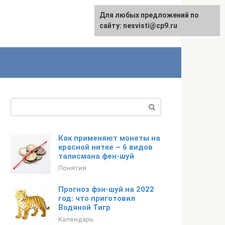
Для любых предложений по
сайту: nesvisti@cp9.ru
Поиск:
Как применяют монеты на
красной нитке – 6 видов
талисмана фен-шуй
Понятия
Прогноз фэн-шуй на 2022
год: что приготовил
Водяной Тигр
Календарь